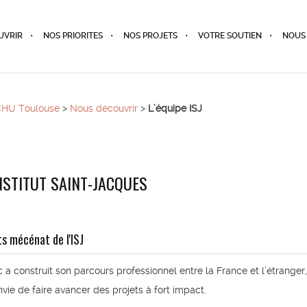
UVRIR
NOS PRIORITES
NOS PROJETS
VOTRE SOUTIEN
NOUS
u CHU Toulouse
>
Nous découvrir
>
L’équipe ISJ
INSTITUT SAINT-JACQUES
s mécénat de l'ISJ
a construit son parcours professionnel entre la France et l’étranger,
nvie de faire avancer des projets à fort impact.