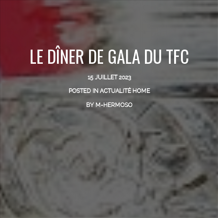
LE DÎNER DE GALA DU TFC
15 JUILLET 2023
POSTED IN
ACTUALITÉ HOME
BY
M-HERMOSO