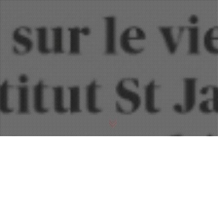
L’ISJ, lauréat des projets de santé soutenus par le
mécénat des Mutuelles AXA