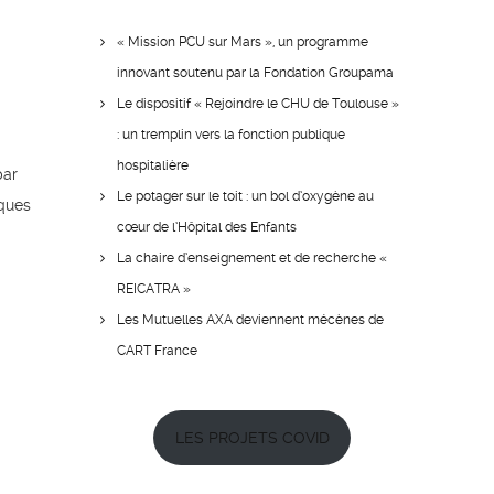
« Mission PCU sur Mars », un programme
innovant soutenu par la Fondation Groupama
Le dispositif « Rejoindre le CHU de Toulouse »
: un tremplin vers la fonction publique
hospitalière
par
Le potager sur le toit : un bol d’oxygène au
iques
cœur de l’Hôpital des Enfants
La chaire d’enseignement et de recherche «
REICATRA »
Les Mutuelles AXA deviennent mécènes de
CART France
LES PROJETS COVID