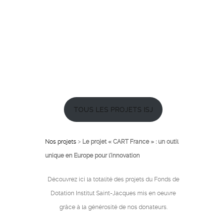
TOUS LES PROJETS ISJ
Nos projets
>
Le projet « CART France » : un outil
unique en Europe pour l’innovation
Découvrez ici la totalité des projets du Fonds de
Dotation Institut Saint-Jacques mis en oeuvre
grâce à la générosité de nos donateurs.