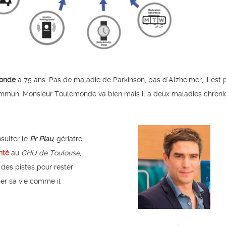
monde
a 75 ans. Pas de maladie de Parkinson, pas d’Alzheimer, il est 
mmun. Monsieur Toulemonde va bien mais il a deux maladies chron
nsulter le
Pr Piau
, gériatre
nté
au
CHU de Toulouse
,
 des pistes pour rester
r sa vie comme il