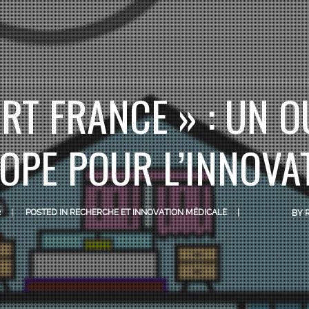
ART FRANCE » : UN O
OPE POUR L’INNOVA
2
POSTED IN
RECHERCHE ET INNOVATION MÉDICALE
BY