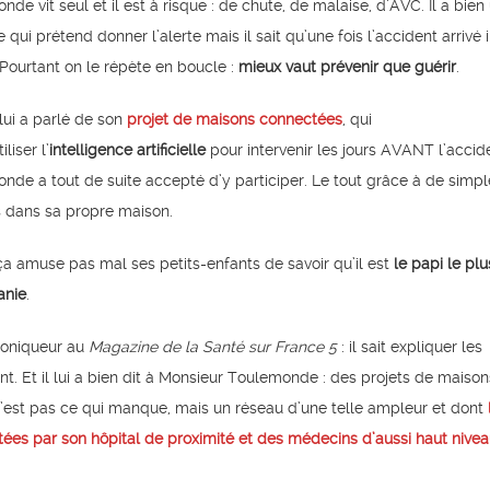
e vit seul et il est à risque : de chute, de malaise, d’AVC. Il a bien
ui prétend donner l’alerte mais il sait qu’une fois l’accident arrivé i
. Pourtant on le répète en boucle :
mieux vaut prévenir que guérir
.
lui a parlé de son
projet de maisons connectées
, qui
liser l’
intelligence artificielle
pour intervenir les jours AVANT l’accid
de a tout de suite accepté d’y participer. Le tout grâce à de simpl
s dans sa propre maison.
a amuse pas mal ses petits-enfants de savoir qu’il est
le papi le plu
anie
.
hroniqueur au
Magazine de la Santé sur France 5
: il sait expliquer les
. Et il lui a bien dit à Monsieur Toulemonde : des projets de maison
 n’est pas ce qui manque, mais un réseau d’une telle ampleur et dont
tées par son hôpital de proximité et des médecins d’aussi haut nive