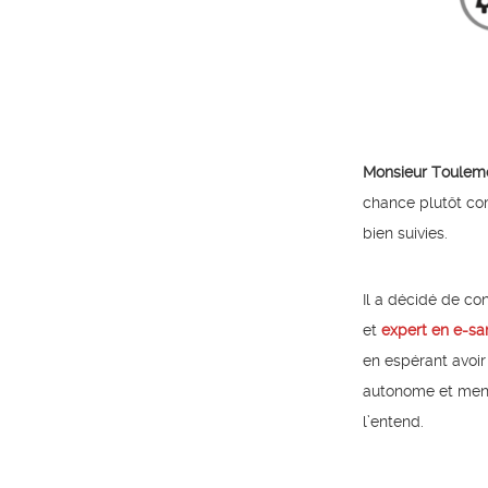
Monsieur Toule
chance plutôt co
bien suivies.
Il a décidé de co
et
expert en e-sa
en espérant avoir
autonome et mene
l’entend.