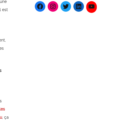
 une
l est
ent,
es
s
s
les
au
, ça