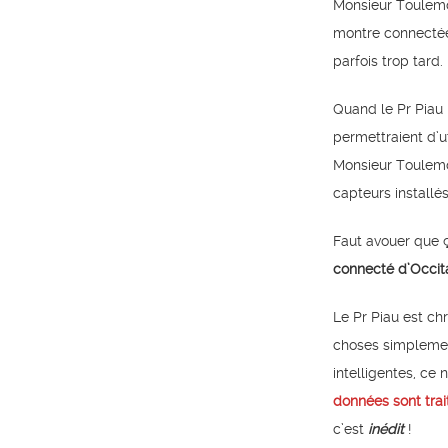
Monsieur Toulemond
montre connectée q
parfois trop tard
Quand le Pr Piau 
permettraient d’uti
Monsieur Toulemon
capteurs installé
Faut avouer que ç
connecté d’Occit
Le Pr Piau est c
choses simplement
intelligentes, ce
données sont trai
c’est
inédit
!