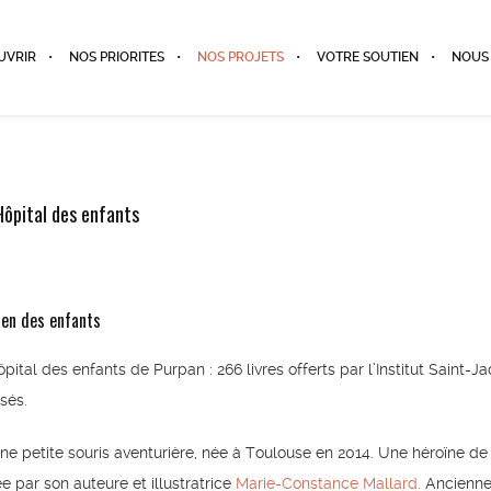
UVRIR
NOS PRIORITES
NOS PROJETS
VOTRE SOUTIEN
NOUS
Hôpital des enfants
ien des enfants
ôpital des enfants de Purpan : 266 livres offerts par l’Institut Saint-J
sés.
une petite souris aventurière, née à Toulouse en 2014. Une héroïne de 
e par son auteure et illustratrice
Marie-Constance Mallard.
Ancienn