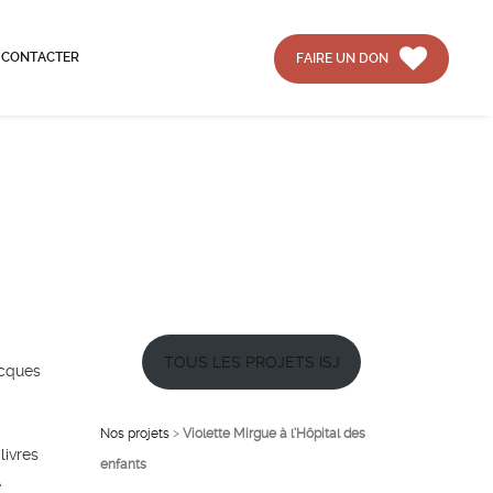
 CONTACTER
FAIRE UN DON
TOUS LES PROJETS ISJ
acques
Nos projets
>
Violette Mirgue à l’Hôpital des
livres
enfants
e