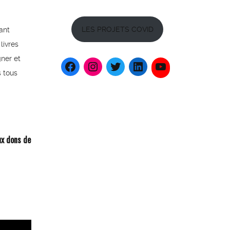
LES PROJETS COVID
ant
livres
gner et
s tous
x dons de