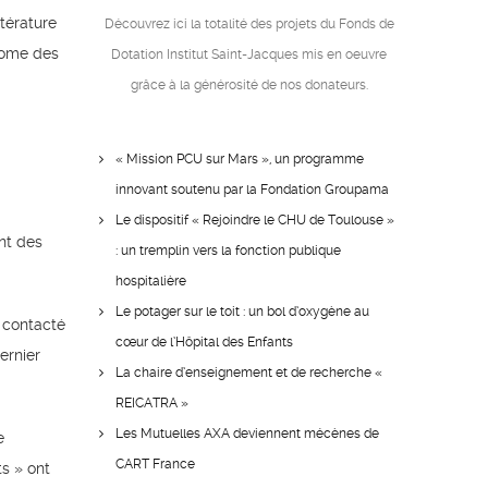
ttérature
Découvrez ici la totalité des projets du Fonds de
 tome des
Dotation Institut Saint-Jacques mis en oeuvre
grâce à la générosité de nos donateurs.
« Mission PCU sur Mars », un programme
innovant soutenu par la Fondation Groupama
Le dispositif « Rejoindre le CHU de Toulouse »
ent des
: un tremplin vers la fonction publique
hospitalière
Le potager sur le toit : un bol d’oxygène au
a contacté
cœur de l’Hôpital des Enfants
ernier
La chaire d’enseignement et de recherche «
REICATRA »
Les Mutuelles AXA deviennent mécènes de
e
CART France
ts » ont